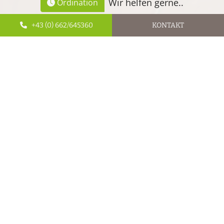
Wir helfen gerne..
Ordination
+43 (0) 662/645360
KONTAKT
Facebook
Twitter
WhatsApp
Blog Kategorien
Polyneuropathie
Beschwerden
Bandscheibenvorfall